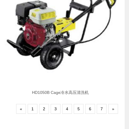
HD1050B Cage冷水高压清洗机
«
1
2
3
4
5
6
7
»