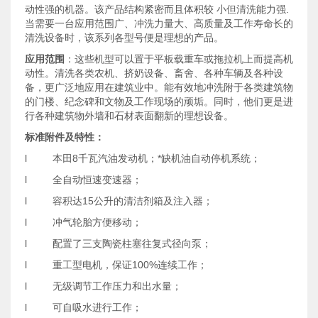
动性强的机器。该产品结构紧密而且体积较 小但清洗能力强.
当需要一台应用范围广、冲洗力量大、高质量及工作寿命长的
清洗设备时，该系列各型号便是理想的产品。
应用范围
：这些机型可以置于平板载重车或拖拉机上而提高机
动性。清洗各类农机、挤奶设备、畜舍、各种车辆及各种设
备，更广泛地应用在建筑业中。能有效地冲洗附于各类建筑物
的门楼、纪念碑和文物及工作现场的顽垢。同时，他们更是进
行各种建筑物外墙和石材表面翻新的理想设备。
标准附件及特性：
l 本田8千瓦汽油发动机；*缺机油自动停机系统；
l 全自动恒速变速器；
l 容积达15公升的清洁剂箱及注入器；
l 冲气轮胎方便移动；
l 配置了三支陶瓷柱塞往复式径向泵；
l 重工型电机，保证100%连续工作；
l 无级调节工作压力和出水量；
l 可自吸水进行工作；