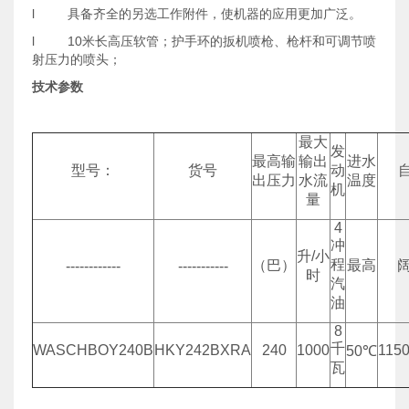
l 具备齐全的另选工作附件，使机器的应用更加广泛。
l 10米长高压软管；护手环的扳机喷枪、枪杆和可调节喷
射压力的喷头；
技术参数
最大
发
最高输
输出
进水
型号：
货号
动
出压力
水流
温度
机
量
4
冲
升/小
程
（巴）
最高
阔
------------
-----------
时
汽
油
8
千
WASCHBOY240B
HKY242BXRA
240
1000
115
50℃
瓦